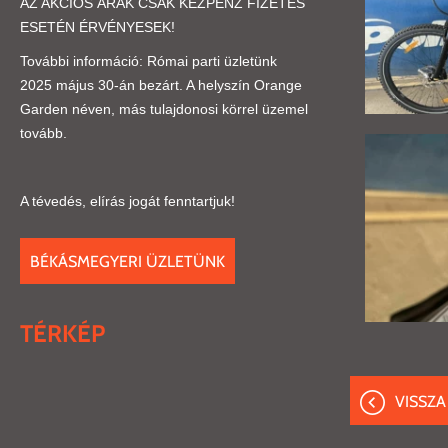
AZ AKCIÓS ÁRAK CSAK KÉZPÉNZ FIZETÉS
ESETÉN ÉRVÉNYESEK!
További információ: Római parti üzletünk
2025 május 30-án bezárt. A helyszín Orange
Garden néven, más tulajdonosi körrel üzemel
tovább.
A tévedés, elírás jogát fenntartjuk!
BÉKÁSMEGYERI ÜZLETÜNK
TÉRKÉP
VISSZA