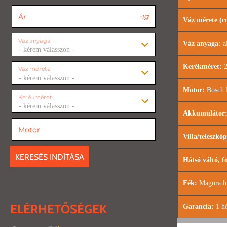
-ig
Ár
Váz mérete (co
Váz anyaga
Váz anyaga:
a
- kérem válasszon -
Kerékméret:
2
Váz mérete
- kérem válasszon -
Motor:
Bosch 
Kerékméret
- kérem válasszon -
Akkumulátor
Motor
Villa/teleszkóp
KERESÉS INDÍTÁSA
Hátsó váltó, f
Fék:
Magura hi
ELÉRHETŐSÉGEK
Garancia:
1 hó