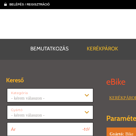
BELÉPÉS / REGISZTRÁCIÓ
BEMUTATKOZÁS
KERÉKPÁROK
Kereső
eBike
Kategória
KERÉKPÁRO
- kérem válasszon -
Gyártó
- kérem válasszon -
Paraméte
-tól
Ár
Gyártó:
Bike