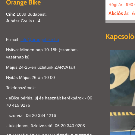
Orange Bike
Régi ár:
990 
Akciós ár:
6
Cím:
1039 Budapest,
Juhász Gyula u. 4.
Kapcsoló
E-mail:
info@orangebike.hu
Nyitva: Minden nap 10-18h (szombat-
vasárnap is)
Május 24-25-én üzletünk ZÁRVA tart.
Nyitás Május 26-án 10.00
Telefonszámok:
- eBike bérlés, új és használt kerékpárok -
06
70 415 9276
- szerviz - 06 20 334 4216
- tulajdonos, üzletvezető:
0
6 20 340 0203