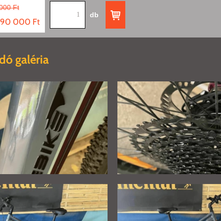
000 Ft
db
90 000 Ft
dó galéria