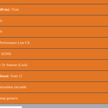
ll/cm):
55cm
lu
9
Performance Line CX
:
625Wh
:
Sr Suntour (Lock)
okozat:
Sram 12
draulikus tárcsafék
nap garancia