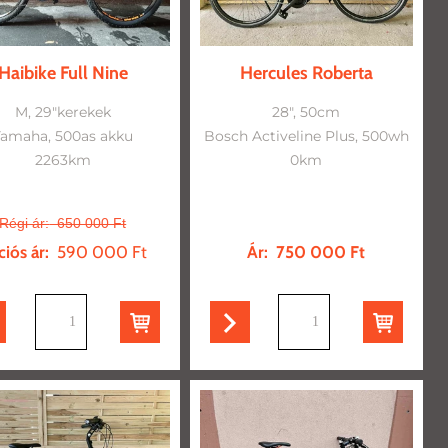
Haibike Full Nine
Hercules Roberta
M, 29"kerekek
28", 50cm
Yamaha, 500as akku
Bosch Activeline Plus, 500wh
2263km
0km
Régi ár:
650 000 Ft
iós ár:
590 000 Ft
Ár:
750 000 Ft
db
db