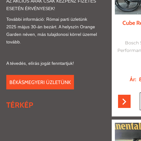
AZ AKCIÓS ÁRAK CSAK KÉZPÉNZ FIZETÉS
ESETÉN ÉRVÉNYESEK!
További információ: Római parti üzletünk
Cube Re
2025 május 30-án bezárt. A helyszín Orange
Garden néven, más tulajdonosi körrel üzemel
tovább.
Bosch 
Performan
A tévedés, elírás jogát fenntartjuk!
Ár:
8
BÉKÁSMEGYERI ÜZLETÜNK
TÉRKÉP