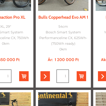
action Pro XL
Bulls Copperhead Evo AM 1
XL, 29"
54cm
Smart System
Bosch Smart System
celine CX, 750Wh
Performanceline CX, 625Wh-
0km
(750Wh ready)
0km
50 000 Ft
Ár:
1 200 000 Ft
Akc
db
db