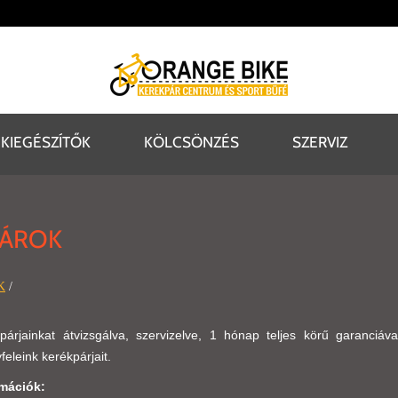
KIEGÉSZÍTŐK
KÖLCSÖNZÉS
SZERVIZ
PÁROK
K
/
párjainkat átvizsgálva, szervizelve, 1 hónap teljes körű garanciáv
feleink kerékpárjait.
mációk: