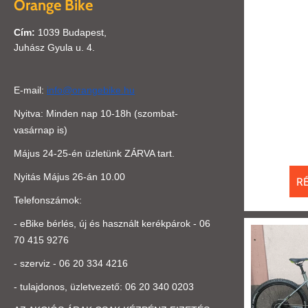
Orange Bike
Cím:
1039 Budapest,
Juhász Gyula u. 4.
E-mail:
info@orangebike.hu
Nyitva: Minden nap 10-18h (szombat-
vasárnap is)
Május 24-25-én üzletünk ZÁRVA tart.
Nyitás Május 26-án 10.00
R
Telefonszámok:
- eBike bérlés, új és használt kerékpárok -
06
70 415 9276
- szerviz - 06 20 334 4216
- tulajdonos, üzletvezető:
0
6 20 340 0203