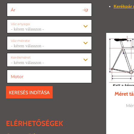
Kerékpár 
-ig
Ár
Váz anyaga
- kérem válasszon -
Váz mérete
- kérem válasszon -
Kerékméret
- kérem válasszon -
Motor
KERESÉS INDÍTÁSA
Méret tá
Mér
ELÉRHETŐSÉGEK