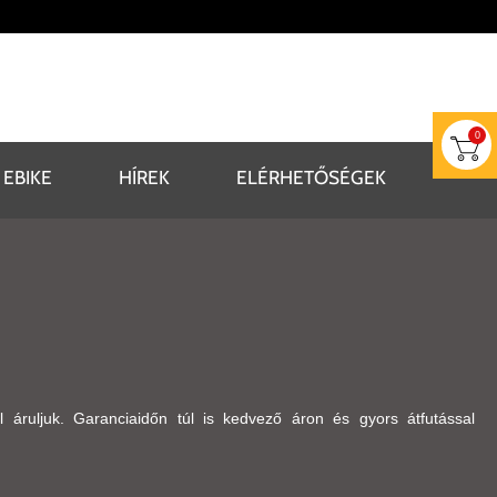
0
EBIKE
HÍREK
ELÉRHETŐSÉGEK
al áruljuk. Garanciaidőn túl is kedvező áron és gyors átfutással