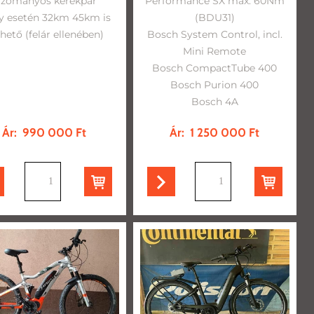
izományos kerékpár
Performance SX max. 60Nm
y esetén 32km 45km is
(BDU31)
hető (felár ellenében)
Bosch System Control, incl.
Mini Remote
Bosch CompactTube 400
Bosch Purion 400
Bosch 4A
Ár:
990 000 Ft
Ár:
1 250 000 Ft
db
db