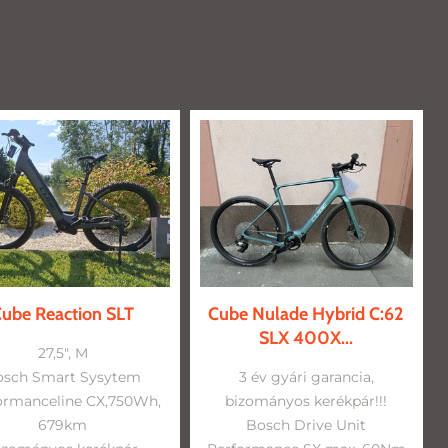
ube Reaction SLT
Cube Nulade Hybrid C:62
SLX 400X...
27,5", M
osch Smart Sysytem
3 év gyári garancia,
ormanceline CX,750Wh,
bizományos kerékpár!!!
679km
Bosch Drive Unit