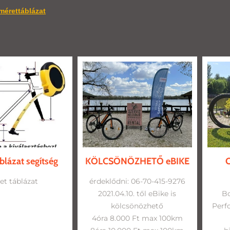
mérettáblázat
blázat segítség
KÖLCSÖNÖZHETŐ eBIKE
C
et táblázat
érdeklődni: 06-70-415-9276
2021.04.10. től eBike is
B
kölcsönözhető
Perf
4óra 8.000 Ft max 100km