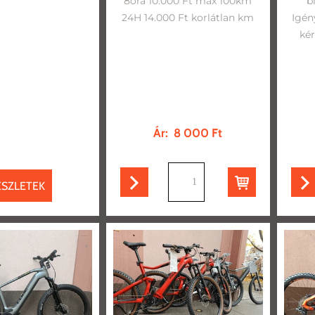
8óra 10.000 Ft max 100km
b
24H 14.000 Ft korlátlan km
Igén
kér
Ár:
8 000 Ft
db
ÉSZLETEK