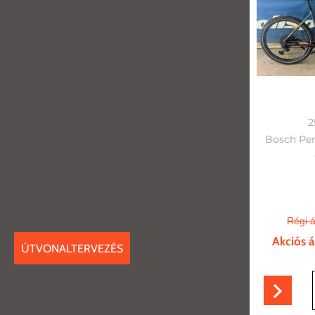
2
Bosch Per
Régi á
Akciós á
ÚTVONALTERVEZÉS