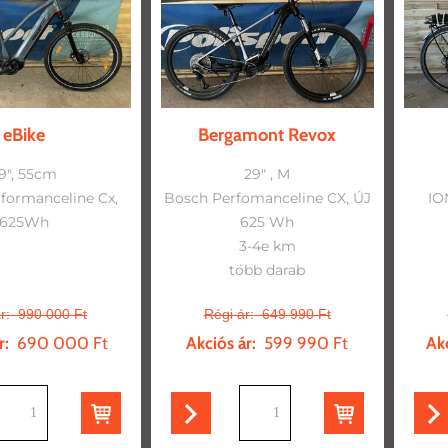
eBike
Bergamont Revox
9", 55cm
29" , M
formanceline Cx,
Bosch Perfomanceline CX, ÚJ
IO
625Wh
625 Wh
3-4e km
több darab
r:
990 000 Ft
Régi ár:
649 990 Ft
r:
690 000 Ft
Akciós ár:
599 990 Ft
Akc
db
db