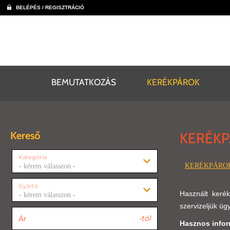
BELÉPÉS / REGISZTRÁCIÓ
BEMUTATKOZÁS
KERÉKPÁROK
Kereső
KERÉK
Kategória
KERÉKPÁRO
- kérem válasszon -
Gyártó
Használt kerék
- kérem válasszon -
szervizeljük ügy
-tól
Ár
Hasznos infor