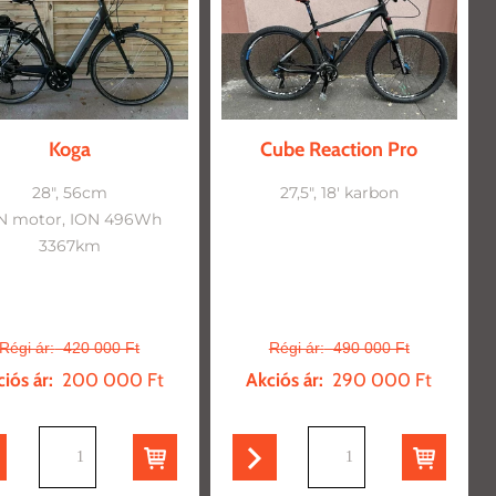
Koga
Cube Reaction Pro
28", 56cm
27,5", 18' karbon
N motor, ION 496Wh
3367km
Régi ár:
420 000 Ft
Régi ár:
490 000 Ft
iós ár:
200 000 Ft
Akciós ár:
290 000 Ft
db
db