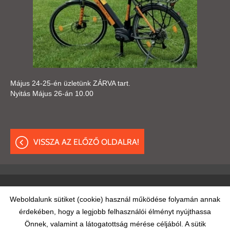
Május 24-25-én üzletünk ZÁRVA tart.
Nyitás Május 26-án 10.00
VISSZA AZ ELŐZŐ OLDALRA!
Oldal információk
Adatkezelési tájékoztató
ÁSZF
Weboldalunk sütiket (cookie) használ működése folyamán annak
érdekében, hogy a legjobb felhasználói élményt nyújthassa
Impresszum
Elállási nyilatkozat
Önnek, valamint a látogatottság mérése céljából. A sütik