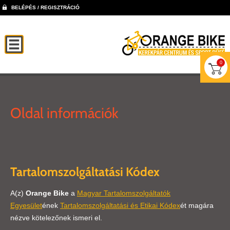
BELÉPÉS / REGISZTRÁCIÓ
0
Oldal információk
Tartalomszolgáltatási Kódex
A(z)
Orange Bike
a
Magyar Tartalomszolgáltatók
Egyesület
ének
Tartalomszolgáltatási és Etikai Kódex
ét magára
nézve kötelezőnek ismeri el.