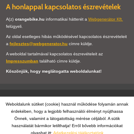
A honlappal kapcsolatos észrevételek
A(z)
orangebike.hu
informatikai hátterét a
Webgenerátor Kft.
felügyeli.
Az oldal esetleges hibás működésével kapcsolatos észrevételeit
a
fejlesztes@webgenerator.hu
címre küldje.
A weboldal tartalmával kapcsolatos észrevételeit az
Impresszumban
található címre küldje.
Köszönjük, hogy meglátogatta weboldalunkat!
Oldal információk
Adatkezelési tájékoztató
ÁSZF
Weboldalunk sütiket (cookie) használ működése folyamán annak
érdekében, hogy a legjobb felhasználói élményt nyújthassa
Impresszum
Elállási nyilatkozat
Önnek, valamint a látogatottság mérése céljából. A sütik
használatát bármikor letilthatja! Erről bővebb információkat
© 2026 - Minden jog fenntartva
olvashat itt:
Adatkezelési tájékoztatónk