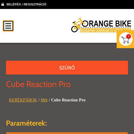
BELÉPÉS / REGISZTRÁCIÓ
0
SZŰRŐ
Cube Reaction Pro
KERÉKPÁROK
/
Mtb
/
Cube Reaction Pro
Paraméterek: