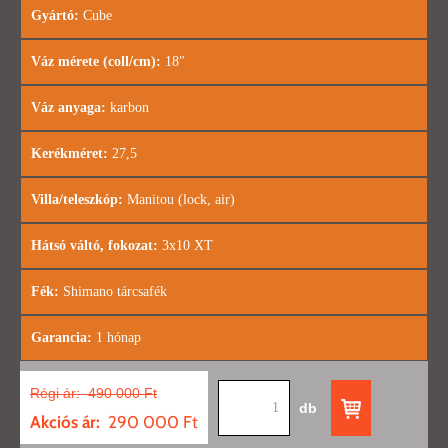
Gyártó:
Cube
Váz mérete (coll/cm):
18"
Váz anyaga:
karbon
Kerékméret:
27,5
Villa/teleszkóp:
Manitou (lock, air)
Hátsó váltó, fokozat:
3x10 XT
Fék:
Shimano tárcsafék
Garancia:
1 hónap
Régi ár:
490 000 Ft
db
Akciós ár:
290 000 Ft