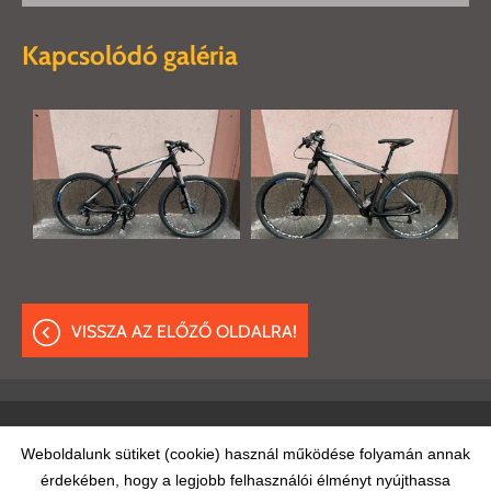
Kapcsolódó galéria
VISSZA AZ ELŐZŐ OLDALRA!
Oldal információk
Adatkezelési tájékoztató
ÁSZF
Weboldalunk sütiket (cookie) használ működése folyamán annak
érdekében, hogy a legjobb felhasználói élményt nyújthassa
Impresszum
Elállási nyilatkozat