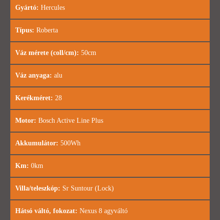
Gyártó:
Hercules
Típus:
Roberta
Váz mérete (coll/cm):
50cm
Váz anyaga:
alu
Kerékméret:
28
Motor:
Bosch Active Line Plus
Akkumulátor:
500Wh
Km:
0km
Villa/teleszkóp:
Sr Suntour (Lock)
Hátsó váltó, fokozat:
Nexus 8 agyváltó