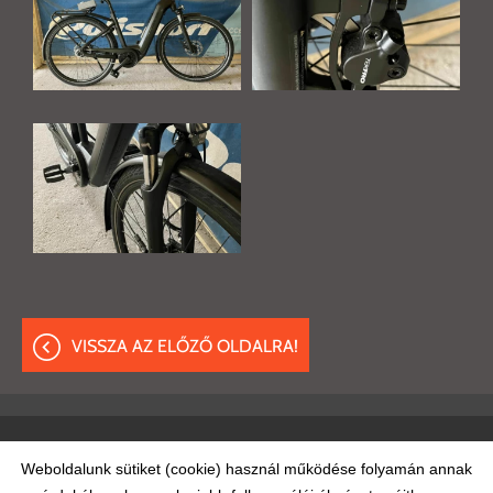
VISSZA AZ ELŐZŐ OLDALRA!
Oldal információk
Adatkezelési tájékoztató
ÁSZF
Weboldalunk sütiket (cookie) használ működése folyamán annak