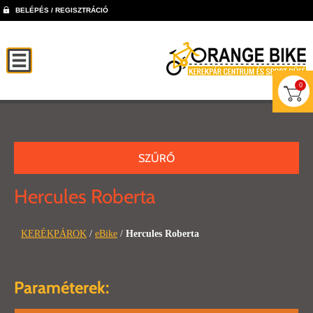
BELÉPÉS / REGISZTRÁCIÓ
0
SZŰRŐ
Hercules Roberta
KERÉKPÁROK
/
eBike
/
Hercules Roberta
Paraméterek: