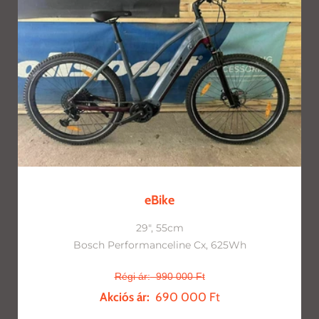
eBike
29", 55cm
Bosch Performanceline Cx, 625Wh
Régi ár:
990 000 Ft
Akciós ár:
690 000 Ft