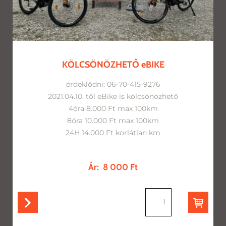
KÖLCSÖNÖZHETŐ eBIKE
érdeklődni: 06-70-415-9276
2021.04.10. től eBike is kölcsönözhető
4óra 8.000 Ft max 100km
8óra 10.000 Ft max 100km
24H 14.000 Ft korlátlan km
Ár:
8 000 Ft
db