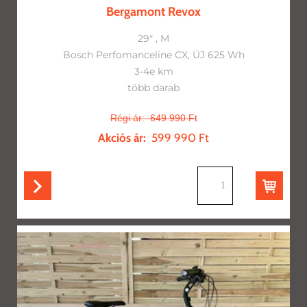
Bergamont Revox
29" , M
Bosch Perfomanceline CX, ÚJ 625 Wh
3-4e km
több darab
Régi ár:
649 990 Ft
Akciós ár:
599 990 Ft
db