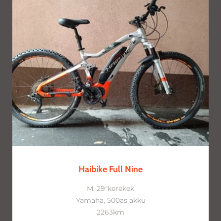
Haibike Full Nine
M, 29"kerekek
Yamaha, 500as akku
2263km