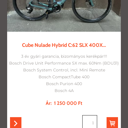
Cube Nulade Hybrid C:62 SLX 400X...
3 év gyári garancia, bizományos kerékpár!!!
Bosch Drive Unit Performance SX max. 60Nm (BDU31)
Bosch System Control, incl. Mini Remote
Bosch CompactTube 400
Bosch Purion 400
Bosch 4A
Ár:
1 250 000 Ft
db