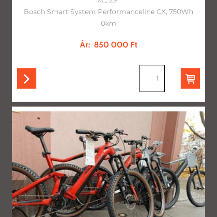
Bosch Smart System Performanceline CX, 750Wh
0km
Ár:
850 000 Ft
db