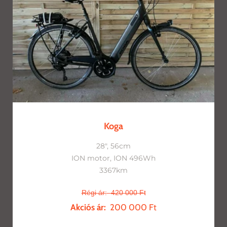
Koga
28", 56cm
ION motor, ION 496Wh
3367km
Régi ár:
420 000 Ft
Akciós ár:
200 000 Ft