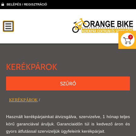
BELÉPÉS / REGISZTRÁCIÓ
0
KERÉKPÁROK
SZŰRŐ
KERÉKPÁROK
/
Használt kerékpárjainkat átvizsgálva, szervizelve, 1 hónap teljes
körű garanciával áruljuk. Garanciaidőn túl is kedvező áron és
gyors átfutással szervizeljük ügyfeleink kerékpárjait.