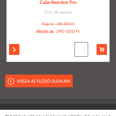
Cube Reaction Pro
27,5", 18' karbon
Régi ár:
490 000 Ft
Akciós ár:
290 000 Ft
db
VISSZA AZ ELŐZŐ OLDALRA!
Oldal információk
Adatkezelési tájékoztató
ÁSZF