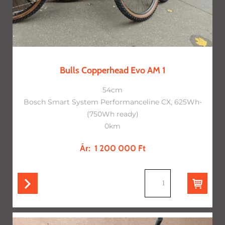
Bulls Copperhead Evo AM 1
54cm
Bosch Smart System Performanceline CX, 625Wh-
(750Wh ready)
0km
Ár:
1 200 000 Ft
db