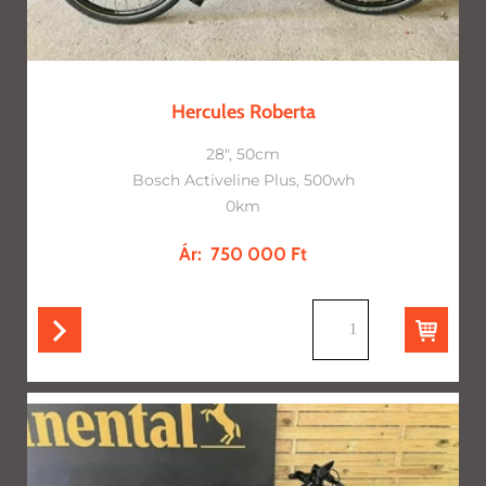
Hercules Roberta
28", 50cm
Bosch Activeline Plus, 500wh
0km
Ár:
750 000 Ft
db