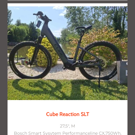
Cube Reaction SLT
27,5", M
Bosch Smart Sysytem Performanceline CX,750Wh,