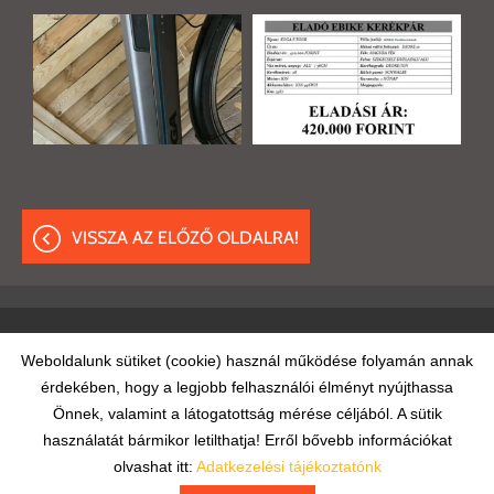
VISSZA AZ ELŐZŐ OLDALRA!
Oldal információk
Adatkezelési tájékoztató
ÁSZF
Weboldalunk sütiket (cookie) használ működése folyamán annak
érdekében, hogy a legjobb felhasználói élményt nyújthassa
Impresszum
Elállási nyilatkozat
Önnek, valamint a látogatottság mérése céljából. A sütik
használatát bármikor letilthatja! Erről bővebb információkat
© 2026 - Minden jog fenntartva
olvashat itt:
Adatkezelési tájékoztatónk