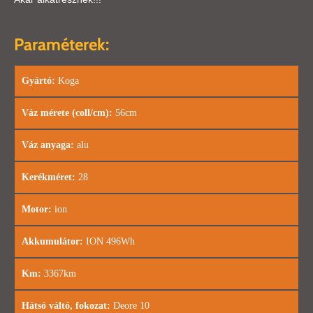
Paraméterek:
Gyártó:
Koga
Váz mérete (coll/cm):
56cm
Váz anyaga:
alu
Kerékméret:
28
Motor:
ion
Akkumulátor:
ION 496Wh
Km:
3367km
Hátsó váltó, fokozat:
Deore 10