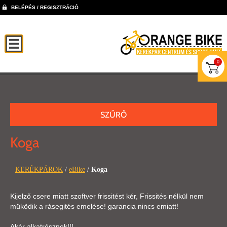
BELÉPÉS / REGISZTRÁCIÓ
0
SZŰRŐ
Koga
KERÉKPÁROK
/
eBike
/
Koga
Kijelző csere miatt szoftver frissitést kér, Frissités nélkül nem
müködik a rásegités emelése! garancia nincs emiatt!
Akár alkatrésznek!!!