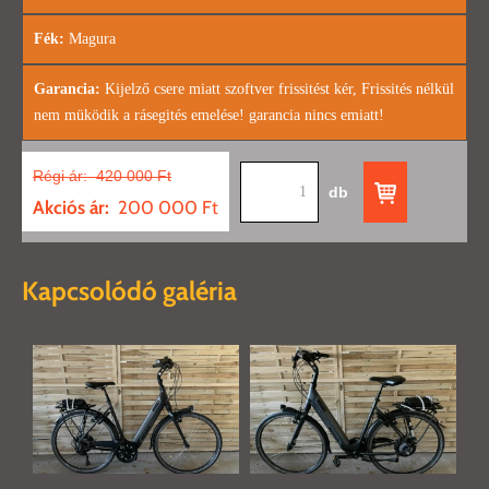
Fék:
Magura
Garancia:
Kijelző csere miatt szoftver frissitést kér, Frissités nélkül
nem müködik a rásegités emelése! garancia nincs emiatt!
Régi ár:
420 000 Ft
db
Akciós ár:
200 000 Ft
Kapcsolódó galéria