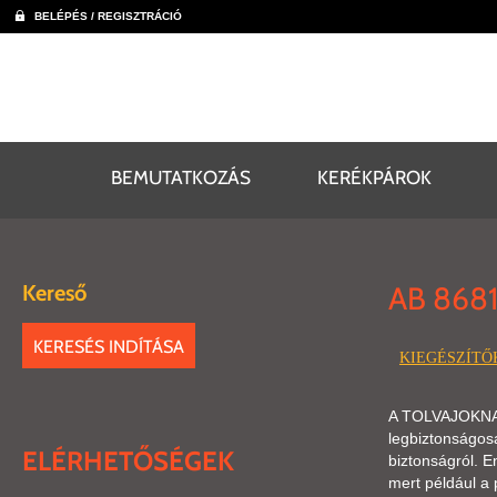
BELÉPÉS / REGISZTRÁCIÓ
BEMUTATKOZÁS
KERÉKPÁROK
Kereső
AB 8681
KERESÉS INDÍTÁSA
KIEGÉSZÍTŐ
A TOLVAJOKNAK 
legbiztonságos
ELÉRHETŐSÉGEK
biztonságról. 
mert például a