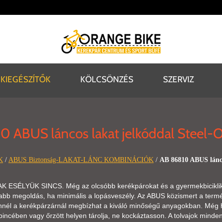
KIEGÉSZÍTŐK
KÖLCSÖNZÉS
SZERVIZ
0 ABUS láncos lakat jelkóddal Steel
K
/
ABUS Biztonság-LAKAT-LÁNC KOMBINÁCIÓK
/
AB 86810 ABUS lánco
ESÉLYÜK SINCS. Még az olcsóbb kerékpárokat és a gyermekbicikliket
abb megoldás, ha minimális a lopásveszély. Az ABUS közismert a termé
Ennél a kerékpárzárnál megbízhat a kiváló minőségű anyagokban. Még ha
 pincében vagy őrzött helyen tárolja, ne kockáztasson. A tolvajok min