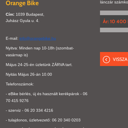
Orange Bike
lánczár számkom
Cím:
1039 Budapest,
Juhász Gyula u. 4.
Ár: 10 400 
E-mail:
info@orangebike.hu
Nyitva: Minden nap 10-18h (szombat-
vasárnap is)
VISSZA
Május 24-25-én üzletünk ZÁRVA tart.
Nyitás Május 26-án 10.00
Telefonszámok:
- eBike bérlés, új és használt kerékpárok -
06
70 415 9276
- szerviz - 06 20 334 4216
- tulajdonos, üzletvezető:
0
6 20 340 0203