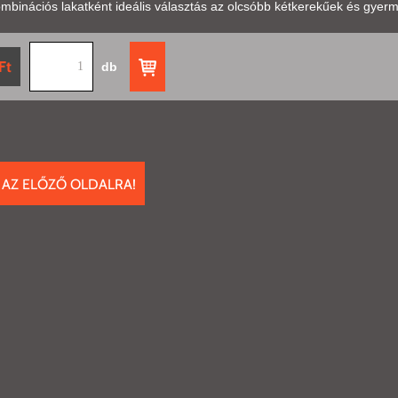
binációs lakatként ideális választás az olcsóbb kétkerekűek és gyerme
Ft
db
 AZ ELŐZŐ OLDALRA!