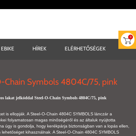
0
EBIKE
HÍREK
ELÉRHETŐSÉGEK
-O-Chain Symbols 4804C/75, pink
s lakat jelkóddal Steel-O-Chain Symbols 4804C/75, pink
 is ellopják. A Steel-O-Chain 4804C SYMBOLS lánczár a
kei folyamatosan magas minőségéről és az általuk nyújtotta
 úgy is gondolja, hogy kerékpárja biztonságban van a lopás ellen,
den lehetőséget kihasználnak. A Steel-O-Chain 4804C SYMBOLS