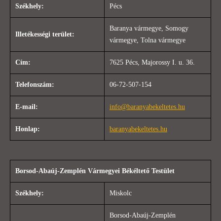
Székhely:
Pécs
Baranya vármegye, Somogy
Illetékességi terület:
vármegye, Tolna vármegye
Cím:
7625 Pécs, Majorossy I. u. 36.
Telefonszám:
06-72-507-154
E-mail:
info@baranyabekeltetes.hu
Honlap:
baranyabekeltetes.hu
Borsod-Abaúj-Zemplén Vármegyei Békéltető Testület
Székhely:
Miskolc
Borsod-Abaúj-Zemplén