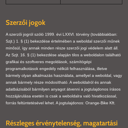
Szerzői jogok
A szerzői jogról szóló 1999. évi LXXVI. törvény (továbbiakban:
Szjt.) 1. § (1) bekezdése értelmében a weboldal szerzői műnek
minősül, így annak minden része szerzői jogi védelem alatt áll.
Az Szjt. 16. § (1) bekezdése alapján tilos a weboldalon található
grafikai és szoftveres megoldások, számítógépi
programalkotások engedély nélküli felhasználása, illetve
bármely olyan alkalmazás használata, amellyel a weboldal, vagy
annak bármely része módosítható. A weboldalról és annak
adatbázisából bármilyen anyagot átvenni a jogtulajdonos írásos
hozzájárulása esetén is csak a weboldalra való hivatkozással,
forrás feltüntetésével lehet. A jogtulajdonos: Orange-Bike Kft.
Részleges érvénytelenség, magatartási