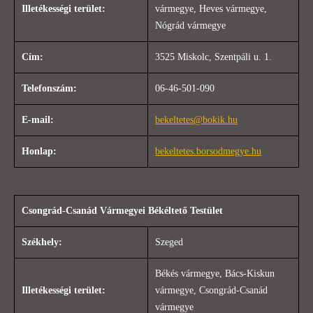
Illetékességi terület:
vármegye, Heves vármegye,
Nógrád vármegye
Cím:
3525 Miskolc, Szentpáli u. 1.
Telefonszám:
06-46-501-090
E-mail:
bekeltetes@bokik.hu
Honlap:
bekeltetes.borsodmegye.hu
Csongrád-Csanád Vármegyei Békéltető Testület
Székhely:
Szeged
Békés vármegye, Bács-Kiskun
Illetékességi terület:
vármegye, Csongrád-Csanád
vármegye