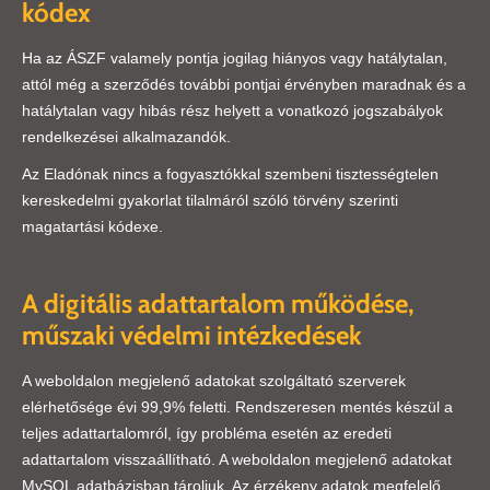
kódex
Ha az ÁSZF valamely pontja jogilag hiányos vagy hatálytalan,
attól még a szerződés további pontjai érvényben maradnak és a
hatálytalan vagy hibás rész helyett a vonatkozó jogszabályok
rendelkezései alkalmazandók.
Az Eladónak nincs a fogyasztókkal szembeni tisztességtelen
kereskedelmi gyakorlat tilalmáról szóló törvény szerinti
magatartási kódexe.
A digitális adattartalom működése,
műszaki védelmi intézkedések
A weboldalon megjelenő adatokat szolgáltató szerverek
elérhetősége évi 99,9% feletti. Rendszeresen mentés készül a
teljes adattartalomról, így probléma esetén az eredeti
adattartalom visszaállítható. A weboldalon megjelenő adatokat
MySQL adatbázisban tároljuk. Az érzékeny adatok megfelelő