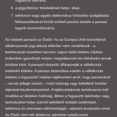
fogyasztó aláírása,
a jegyzőkönyv felvételének helye, ideje,
telefonon vagy egyéb elektronikus hírközlési szolgáltatás
felhasználásával közölt szóbeli panasz esetén a panasz
egyedi azonosítószáma.
Az írásbeli panaszt az Eladó- ha az Európai Unió közvetlenül
alkalmazandó jogi aktusa eltérően nem rendelkezik - a
beérkezését követően harminc napon belül köteles írásban
érdemben igazolható módon megválaszolni és intézkedni annak
közlése iránt. A panaszt elutasító álláspontját a vállalkozás
indokolni köteles. A panasz elutasítása esetén a vállalkozás
köteles a fogyasztót írásban tájékoztatni arról, hogy panaszával
– annak jellege szerint – mely hatóság vagy békéltető testület
eljárását kezdeményezheti. A tájékoztatásnak tartalmaznia kell
továbbá az illetékes hatóság, illetve a fogyasztó lakóhelye vagy
tartózkodási helye szerinti békéltető testület székhelyét,
telefonos és internetes elérhetőségét, valamint levelezési címét.
Az Eladó nem tett általános alávetési nyilatkozatot.