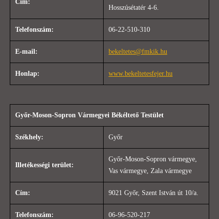
Cím:
Hosszúsétatér 4-6.
Telefonszám:
06-22-510-310
E-mail:
bekeltetes@fmkik.hu
Honlap:
www.bekeltetesfejer.hu
Győr-Moson-Sopron Vármegyei Békéltető Testület
Székhely:
Győr
Győr-Moson-Sopron vármegye,
Illetékességi terület:
Vas vármegye, Zala vármegye
Cím:
9021 Győr, Szent István út 10/a.
Telefonszám:
06-96-520-217