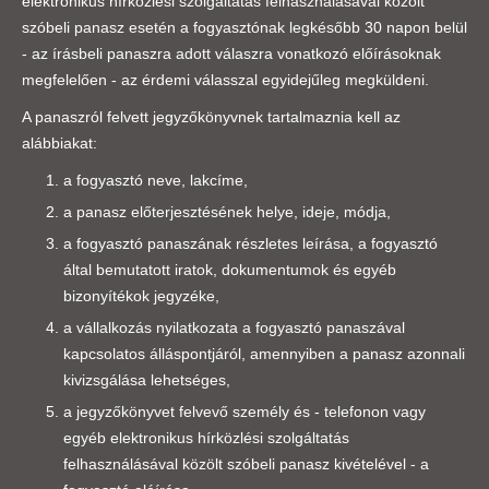
elektronikus hírközlési szolgáltatás felhasználásával közölt
szóbeli panasz esetén a fogyasztónak legkésőbb 30 napon belül
- az írásbeli panaszra adott válaszra vonatkozó előírásoknak
megfelelően - az érdemi válasszal egyidejűleg megküldeni.
A panaszról felvett jegyzőkönyvnek tartalmaznia kell az
alábbiakat:
a fogyasztó neve, lakcíme,
a panasz előterjesztésének helye, ideje, módja,
a fogyasztó panaszának részletes leírása, a fogyasztó
által bemutatott iratok, dokumentumok és egyéb
bizonyítékok jegyzéke,
a vállalkozás nyilatkozata a fogyasztó panaszával
kapcsolatos álláspontjáról, amennyiben a panasz azonnali
kivizsgálása lehetséges,
a jegyzőkönyvet felvevő személy és - telefonon vagy
egyéb elektronikus hírközlési szolgáltatás
felhasználásával közölt szóbeli panasz kivételével - a