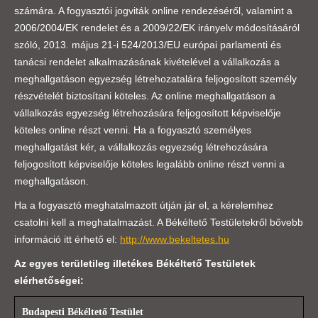
számára. A fogyasztói jogviták online rendezéséről, valamint a
2006/2004/EK rendelet és a 2009/22/EK irányelv módosításáról
szóló, 2013. május 21-i 524/2013/EU európai parlamenti és
tanácsi rendelet alkalmazásának kivételével a vállalkozás a
meghallgatáson egyezség létrehozatalára feljogosított személy
részvételét biztosítani köteles. Az online meghallgatáson a
vállalkozás egyezség létrehozására feljogosított képviselője
köteles online részt venni. Ha a fogyasztó személyes
meghallgatást kér, a vállalkozás egyezség létrehozására
feljogosított képviselője köteles legalább online részt venni a
meghallgatáson.
Ha a fogyasztó meghatalmazott útján jár el, a kérelemhez
csatolni kell a meghatalmazást. A Békéltető Testületekről bővebb
információ itt érhető el:
http://www.bekeltetes.hu
Az egyes területileg illetékes Békéltető Testületek
elérhetőségei:
Budapesti Békéltető Testület