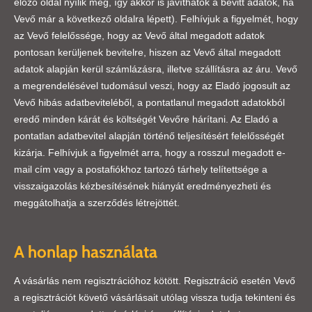
előző oldal nyílik meg, így akkor is javíthatók a bevitt adatok, ha
Vevő már a következő oldalra lépett). Felhívjuk a figyelmét, hogy
az Vevő felelőssége, hogy az Vevő által megadott adatok
pontosan kerüljenek bevitelre, hiszen az Vevő által megadott
adatok alapján kerül számlázásra, illetve szállításra az áru. Vevő
a megrendelésével tudomásul veszi, hogy az Eladó jogosult az
Vevő hibás adatbeviteléből, a pontatlanul megadott adatokból
eredő minden kárát és költségét Vevőre hárítani. Az Eladó a
pontatlan adatbevitel alapján történő teljesítésért felelősségét
kizárja. Felhívjuk a figyelmét arra, hogy a rosszul megadott e-
mail cím vagy a postafiókhoz tartozó tárhely telítettsége a
visszaigazolás kézbesítésének hiányát eredményezheti és
meggátolhatja a szerződés létrejöttét.
A honlap használata
A vásárlás nem regisztrációhoz kötött. Regisztráció esetén Vevő
a regisztrációt követő vásárlásait utólag vissza tudja tekinteni és