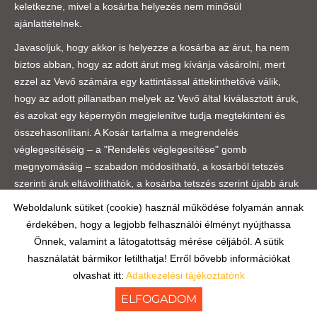
keletkezne, mivel a kosárba helyezés nem minősül
ajánlattételnek.
Javasoljuk, hogy akkor is helyezze a kosárba az árut, ha nem
biztos abban, hogy az adott árut meg kívánja vásárolni, mert
ezzel az Vevő számára egy kattintással áttekinthetővé válik,
hogy az adott pillanatban melyek az Vevő által kiválasztott áruk,
és azokat egy képernyőn megjelenítve tudja megtekinteni és
összehasonlítani. A Kosár tartalma a megrendelés
véglegesítéséig – a "Rendelés véglegesítése" gomb
megnyomásáig – szabadon módosítható, a kosárból tetszés
szerinti áruk eltávolíthatók, a kosárba tetszés szerint újabb áruk
helyezhetők, illetve a kíván áruszám megváltoztatható.
Weboldalunk sütiket (cookie) használ működése folyamán annak
Amennyiben Vevő a kiválasztott árut a Kosárba helyezi, úgy
érdekében, hogy a legjobb felhasználói élményt nyújthassa
külön ablak ugrik fel az „1db áru bekerült a kosárba!” szöveggel.
Önnek, valamint a látogatottság mérése céljából. A sütik
Amennyiben Vevő nem kíván több árut kiválasztani, úgy
használatát bármikor letilthatja! Erről bővebb információkat
kattintson a „Irány a pénztár!” gombra! Amennyiben a
olvashat itt:
Adatkezelési tájékoztatónk
kiválasztott árut szeretné ismét megnézni, vagy újabb árut
ELFOGADOM
szeretne a kosárba helyezni, úgy kattintson a „Tovább
KERESÉS AZ OLDAL TARTALMÁBAN