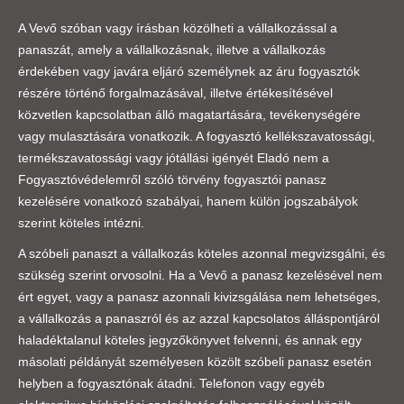
A Vevő szóban vagy írásban közölheti a vállalkozással a
panaszát, amely a vállalkozásnak, illetve a vállalkozás
érdekében vagy javára eljáró személynek az áru fogyasztók
részére történő forgalmazásával, illetve értékesítésével
közvetlen kapcsolatban álló magatartására, tevékenységére
vagy mulasztására vonatkozik. A fogyasztó kellékszavatossági,
termékszavatossági vagy jótállási igényét Eladó nem a
Fogyasztóvédelemről szóló törvény fogyasztói panasz
kezelésére vonatkozó szabályai, hanem külön jogszabályok
szerint köteles intézni.
A szóbeli panaszt a vállalkozás köteles azonnal megvizsgálni, és
szükség szerint orvosolni. Ha a Vevő a panasz kezelésével nem
ért egyet, vagy a panasz azonnali kivizsgálása nem lehetséges,
a vállalkozás a panaszról és az azzal kapcsolatos álláspontjáról
haladéktalanul köteles jegyzőkönyvet felvenni, és annak egy
másolati példányát személyesen közölt szóbeli panasz esetén
helyben a fogyasztónak átadni. Telefonon vagy egyéb