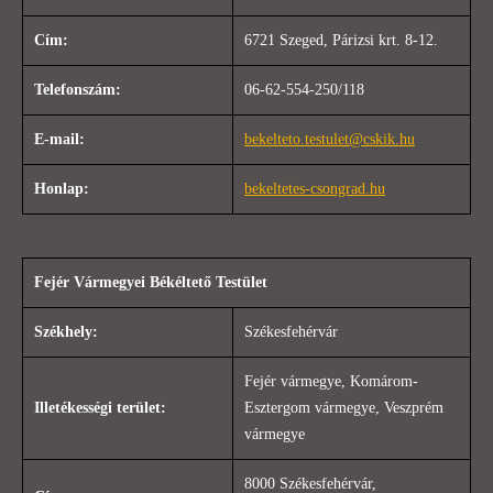
Cím:
6721 Szeged, Párizsi krt. 8-12.
Telefonszám:
06-62-554-250/118
E-mail:
bekelteto.testulet@cskik.hu
Honlap:
bekeltetes-csongrad.hu
Fejér Vármegyei Békéltető Testület
Székhely:
Székesfehérvár
Fejér vármegye, Komárom-
Illetékességi terület:
Esztergom vármegye, Veszprém
vármegye
8000 Székesfehérvár,