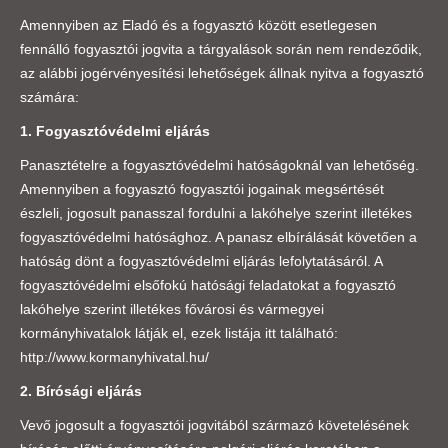
Amennyiben az Eladó és a fogyasztó között esetlegesen
fennálló fogyasztói jogvita a tárgyalások során nem rendeződik,
az alábbi jogérvényesítési lehetőségek állnak nyitva a fogyasztó
számára:
1. Fogyasztóvédelmi eljárás
Panasztételre a fogyasztóvédelmi hatóságoknál van lehetőség.
Amennyiben a fogyasztó fogyasztói jogainak megsértését
észleli, jogosult panasszal fordulni a lakóhelye szerint illetékes
fogyasztóvédelmi hatósághoz. A panasz elbírálását követően a
hatóság dönt a fogyasztóvédelmi eljárás lefolytatásáról. A
fogyasztóvédelmi elsőfokú hatósági feladatokat a fogyasztó
lakóhelye szerint illetékes fővárosi és vármegyei
kormányhivatalok látják el, ezek listája itt található:
http://www.kormanyhivatal.hu/
2. Bírósági eljárás
Vevő jogosult a fogyasztói jogvitából származó követelésének