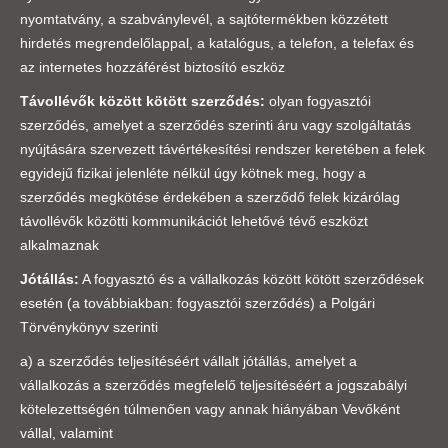
nyomtatvány, a szabványlevél, a sajtótermékben közzétett
hirdetés megrendelőlappal, a katalógus, a telefon, a telefax és
az internetes hozzáférést biztosító eszköz
Távollévők között kötött szerződés:
olyan fogyasztói
szerződés, amelyet a szerződés szerinti áru vagy szolgáltatás
nyújtására szervezett távértékesítési rendszer keretében a felek
egyidejű fizikai jelenléte nélkül úgy kötnek meg, hogy a
szerződés megkötése érdekében a szerződő felek kizárólag
távollévők közötti kommunikációt lehetővé tévő eszközt
alkalmaznak
Jótállás:
A fogyasztó és a vállalkozás között kötött szerződések
esetén (a továbbiakban: fogyasztói szerződés) a Polgári
Törvénykönyv szerinti
a) a szerződés teljesítéséért vállalt jótállás, amelyet a
vállalkozás a szerződés megfelelő teljesítéséért a jogszabályi
kötelezettségén túlmenően vagy annak hiányában Vevőként
vállal, valamint