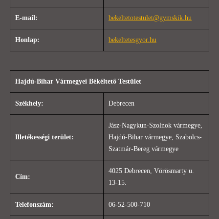
E-mail:
bekeltetotestulet@gymskik.hu
Honlap:
bekeltetesgyor.hu
Hajdú-Bihar Vármegyei Békéltető Testület
Székhely:
Debrecen
Jász-Nagykun-Szolnok vármegye,
Illetékességi terület:
Hajdú-Bihar vármegye, Szabolcs-
Szatmár-Bereg vármegye
4025 Debrecen, Vörösmarty u.
Cím:
13-15.
Telefonszám:
06-52-500-710