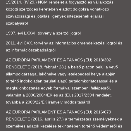
19/2014. (IV.29.) NGM rendelet a fogyasztó és vállalkozás
közötti szerződés keretében eladott dolgokra vonatkozó
szavatossági és jótállási igények intézésének eljárási
szabályairól
1997. évi LXXVI. törvény a szerzői jogról
2011. évi CXX. törvény az információs önrendelkezési jogról és
az információszabadságról
AZ EURÓPAI PARLAMENT ÉS A TANÁCS (EU) 2018/302
RENDELETE (2018. február 28.) a belső piacon belül a vevő
állampolgársága, lakóhelye vagy letelepedési helye alapján
történő indokolatlan területi alapú tartalomkorlátozással és a
megkülönböztetés egyéb formáival szembeni fellépésről,
valamint a 2006/2004/EK és az (EU) 2017/2394 rendelet,
továbbá a 2009/22/EK irányelv módosításáról
AZ EURÓPAI PARLAMENT ÉS A TANÁCS (EU) 2016/679
RENDELETE (2016. április 27.) a természetes személyeknek a
személyes adatok kezelése tekintetében történő védelméről és