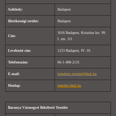
Székhely:
Budapest
Illetékességi terület:
Budapest
1016 Budapest, Krisztina krt. 99.
Cím:
I. em. 111.
Levelezési cím:
1253 Budapest, Pf.:10.
Telefonszám:
06-1-488-2131
E-mail:
bekelteto.testulet@bkik.hu
Honlap:
bekeltet.bkik.hu
Baranya Vármegyei Békéltető Testület