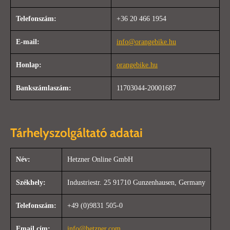
Telefonszám:
+36 20 466 1954
E-mail:
info@orangebike.hu
Honlap:
orangebike.hu
Bankszámlaszám:
11703044-20001687
Tárhelyszolgáltató adatai
Név:
Hetzner Online GmbH
Székhely:
Industriestr. 25 91710 Gunzenhausen, Germany
Telefonszám:
+49 (0)9831 505-0
Email cím:
info@hetzner.com