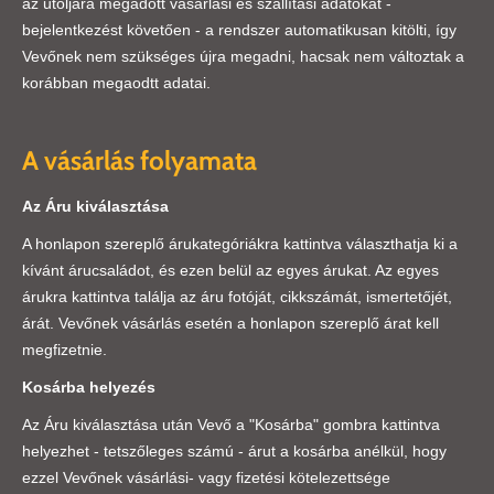
az utoljára megadott vásárlási és szállítási adatokat -
bejelentkezést követően - a rendszer automatikusan kitölti, így
Vevőnek nem szükséges újra megadni, hacsak nem változtak a
korábban megaodtt adatai.
A vásárlás folyamata
Az Áru kiválasztása
A honlapon szereplő árukategóriákra kattintva választhatja ki a
kívánt árucsaládot, és ezen belül az egyes árukat. Az egyes
árukra kattintva találja az áru fotóját, cikkszámát, ismertetőjét,
árát. Vevőnek vásárlás esetén a honlapon szereplő árat kell
megfizetnie.
Kosárba helyezés
Az Áru kiválasztása után Vevő a "Kosárba" gombra kattintva
helyezhet - tetszőleges számú - árut a kosárba anélkül, hogy
ezzel Vevőnek vásárlási- vagy fizetési kötelezettsége