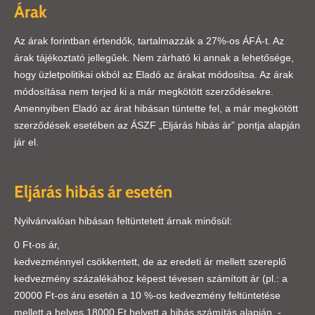
Árak
Az árak forintban értendők, tartalmazzák a 27%-os ÁFÁ-t. Az
árak tájékoztató jellegűek. Nem zárható ki annak a lehetősége,
hogy üzletpolitikai okból az Eladó az árakat módosítsa. Az árak
módosítása nem terjed ki a már megkötött szerződésekre.
Amennyiben Eladó az árat hibásan tüntette fel, a már megkötött
szerződések esetében az ÁSZF „Eljárás hibás ár” pontja alapján
jár el.
Eljárás hibás ár esetén
Nyilvánvalóan hibásan feltüntetett árnak minősül:
0 Ft-os ár,
kedvezménnyel csökkentett, de az eredeti ár mellett szereplő
kedvezmény százalékához képest tévesen számított ár (pl.: a
20000 Ft-os áru esetén a 10 %-os kedvezmény feltüntetése
mellett a helyes 18000 Ft helyett a hibás számítás alapján, -