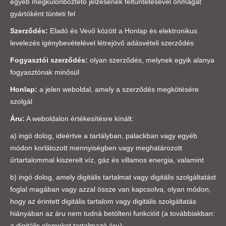
egyéb megkülönböztető jelzésének feltüntetésével önmagát
gyártóként tünteti fel
Szerződés:
Eladó és Vevő között a Honlap és elektronikus
levelezés igénybevételével létrejövő adásvételi szerződés
Fogyasztói szerződés:
olyan szerződés, melynek egyik alanya
fogyasztónak minősül
Honlap:
a jelen weboldal, amely a szerződés megkötésére
szolgál
Áru:
A weboldalon értékesítésre kínált:
a) ingó dolog, ideértve a tartályban, palackban vagy egyéb
módon korlátozott mennyiségben vagy meghatározott
űrtartalommal kiszerelt víz, gáz és villamos energia, valamint
b) ingó dolog, amely digitális tartalmat vagy digitális szolgáltatást
foglal magában vagy azzal össze van kapcsolva, olyan módon,
hogy az érintett digitális tartalom vagy digitális szolgáltatás
hiányában az áru nem tudná betölteni funkcióit (a továbbiakban:
a digitális elemeket tartalmazó áru);