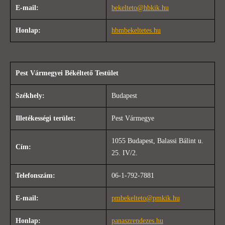
E-mail:
bekelteto@hbkik.hu
Honlap:
hbmbekeltetes.hu
Pest Vármegyei Békéltető Testület
Székhely:
Budapest
Illetékességi terület:
Pest Vármegye
1055 Budapest, Balassi Bálint u.
Cím:
25. IV/2.
Telefonszám:
06-1-792-7881
E-mail:
pmbekelteto@pmkik.hu
Honlap:
panaszrendezes.hu