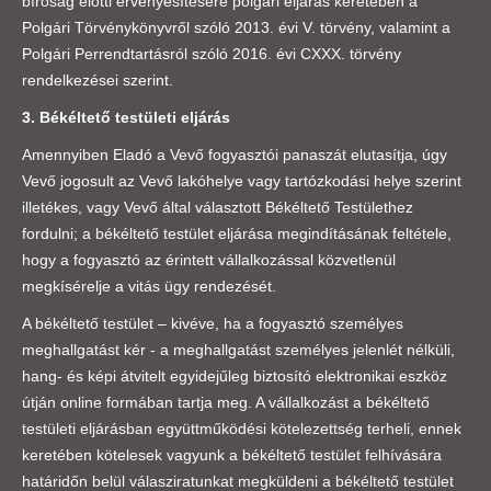
bíróság előtti érvényesítésére polgári eljárás keretében a
Polgári Törvénykönyvről szóló 2013. évi V. törvény, valamint a
Polgári Perrendtartásról szóló 2016. évi CXXX. törvény
rendelkezései szerint.
3. Békéltető testületi eljárás
Amennyiben Eladó a Vevő fogyasztói panaszát elutasítja, úgy
Vevő jogosult az Vevő lakóhelye vagy tartózkodási helye szerint
illetékes, vagy Vevő által választott Békéltető Testülethez
fordulni; a békéltető testület eljárása megindításának feltétele,
hogy a fogyasztó az érintett vállalkozással közvetlenül
megkísérelje a vitás ügy rendezését.
A békéltető testület – kivéve, ha a fogyasztó személyes
meghallgatást kér - a meghallgatást személyes jelenlét nélküli,
hang- és képi átvitelt egyidejűleg biztosító elektronikai eszköz
útján online formában tartja meg. A vállalkozást a békéltető
testületi eljárásban együttműködési kötelezettség terheli, ennek
keretében kötelesek vagyunk a békéltető testület felhívására
határidőn belül válasziratunkat megküldeni a békéltető testület