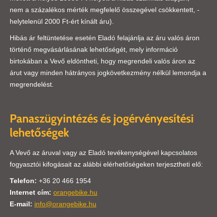
nem a százalékos mérték megfelelő összegével csökkentett, -
helytelenül 2000 Ft-ért kínált áru).
Hibás ár feltüntetése esetén Eladó felajánlja az áru valós áron
történő megvásárlásának lehetőségét, mely információ
birtokában a Vevő eldöntheti, hogy megrendeli valós áron az
árut vagy minden hátrányos jogkövetkezmény nélkül lemondja a
megrendelést.
Panaszügyintézés és jogérvényesítési
lehetőségek
A Vevő az áruval vagy az Eladó tevékenységével kapcsolatos
fogyasztói kifogásait az alábbi elérhetőségeken terjesztheti elő:
Telefon:
+36 20 466 1954
Internet cím:
orangebike.hu
E-mail:
info@orangebike.hu