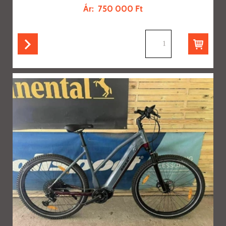
Ár:
750 000 Ft
db