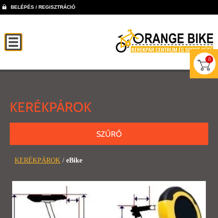
BELÉPÉS / REGISZTRÁCIÓ
0
KERÉKPÁROK
SZŰRŐ
KERÉKPÁROK
/
eBike